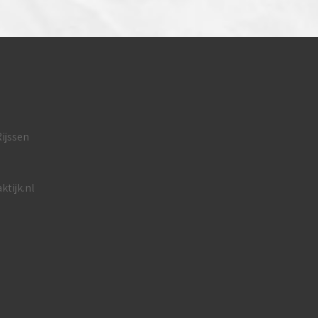
ijssen
tijk.nl