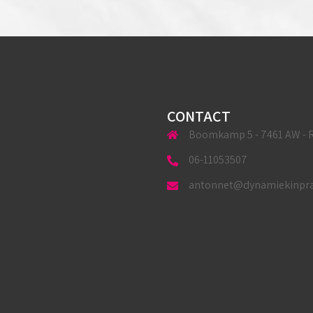
CONTACT
Boomkamp 5 - 7461 AW - R
06-11053507
antonnet@dynamiekinprak