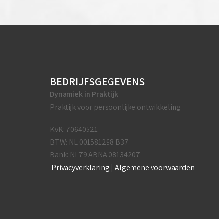
BEDRIJFSGEGEVENS
Dynamiek in Praktijk
Praktijk voor persoonlijke ontwikkeling
KvK: 70640521
BTW: NL 001581298 B37
Bank: NL79 ABNA 08134207
Privacyverklaring
|
Algemene voorwaarden