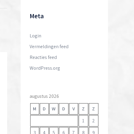
Meta
Login
Vermeldingen feed
Reacties feed
WordPress.org
augustus 2026
M
D
W
D
V
Z
Z
1
2
3
4
5
6
7
8
9