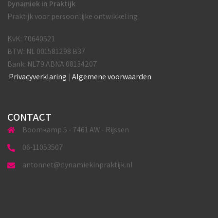
Dynamiek in Praktijk
Praktijk voor persoonlijke ontwikkeling
KvK: 70640521
BTW: NL 001581298 B37
Bank: NL79 ABNA 08134207
Privacyverklaring
|
Algemene voorwaarden
CONTACT
Boomkamp 5 - 7461 AW - Rijssen
06-11053507
antonnet@dynamiekinpraktijk.nl