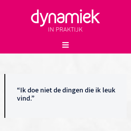
Spring
naar
inhoud
Toggle
menu
“Ik doe niet de dingen die ik leuk
vind.”