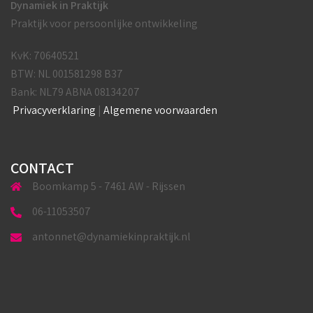
Dynamiek in Praktijk
Praktijk voor persoonlijke ontwikkeling
KvK: 70640521
BTW: NL 001581298 B37
Bank: NL79 ABNA 08134207
Privacyverklaring
|
Algemene voorwaarden
CONTACT
Boomkamp 5 - 7461 AW - Rijssen
06-11053507
antonnet@dynamiekinpraktijk.nl