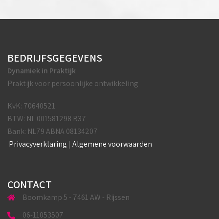
BEDRIJFSGEGEVENS
Dynamiek in Praktijk
Praktijk voor persoonlijke ontwikkeling
KvK: 70640521
BTW: NL 001581298 B37
Bank: NL79 ABNA 08134207
Privacyverklaring
|
Algemene voorwaarden
CONTACT
Boomkamp 5 - 7461 AW - Rijssen
06-11053507